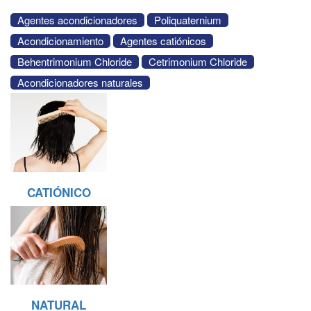
Agentes acondicionadores
Poliquaternium
Acondicionamiento
Agentes catiónicos
Behentrimonium Chloride
Cetrimonium Chloride
Acondicionadores naturales
CATIÓNICO
NATURAL